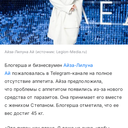
Айза-Лилуна Ай
источник:
Legion-Media.ru
Блогерша и бизнесвумен
Айза-Лилуна
Ай
пожаловалась в Telegram-канале на полное
отсутствие аппетита. Айза предположила,
что проблемы с аппетитом появились из-за нового
средства от паразитов. Она принимает его вместе
с женихом Степаном. Блогерша отметила, что ее
вес достиг 45 кг.
«Это пипец как плохо. Я даже не знаю, чтобы