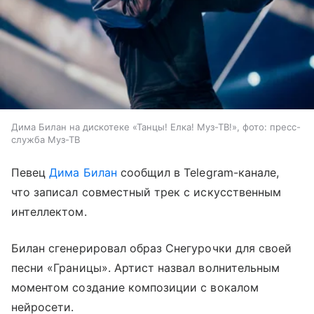
Дима Билан на дискотеке «Танцы! Елка! Муз-ТВ!», фото: пресс-
служба Муз-ТВ
Певец
Дима Билан
сообщил в Telegram-канале,
что записал совместный трек с искусственным
интеллектом.
Билан сгенерировал образ Снегурочки для своей
песни «Границы». Артист назвал волнительным
моментом создание композиции с вокалом
нейросети.