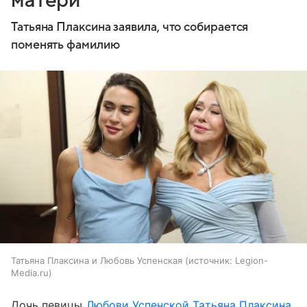
матери
Татьяна Плаксина заявила, что собирается
поменять фамилию
Татьяна Плаксина и Любовь Успенская
источник:
Legion-
Media.ru
Дочь певицы
Любови Успенской
Татьяна Плаксина