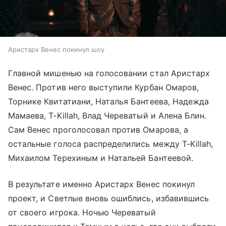
Аристарх Венес покинул шоу
Главной мишенью на голосовании стал Аристарх
Венес. Против него выступили Курбан Омаров,
Торнике Квитатиани, Наталья Бантеева, Надежда
Мамаева, T-Killah, Влад Череватый и Алена Блин.
Сам Венес проголосовал против Омарова, а
остальные голоса распределились между T-Killah,
Михаилом Терехиным и Натальей Бантеевой.
В результате именно Аристарх Венес покинул
проект, и Светлые вновь ошиблись, избавившись
от своего игрока. Ночью Череватый