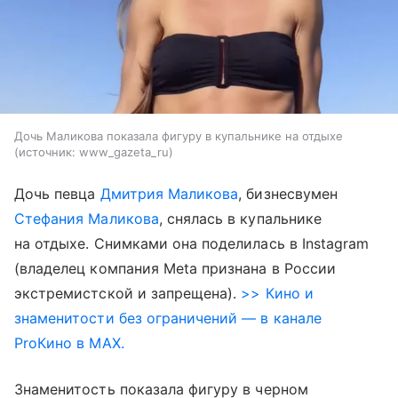
Дочь Маликова показала фигуру в купальнике на отдыхе
источник:
www_gazeta_ru
Дочь певца
Дмитрия Маликова
, бизнесвумен
Стефания Маликова
, снялась в купальнике
на отдыхе. Снимками она поделилась в Instagram
(владелец компания Meta признана в России
экстремистской и запрещена).
>> Кино и
знаменитости без ограничений — в канале
ProКино в MAX.
Знаменитость показала фигуру в черном