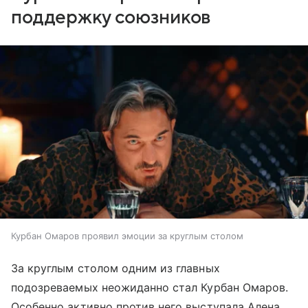
поддержку союзников
Курбан Омаров проявил эмоции за круглым столом
За круглым столом одним из главных
подозреваемых неожиданно стал Курбан Омаров.
Особенно активно против него выступала Алена