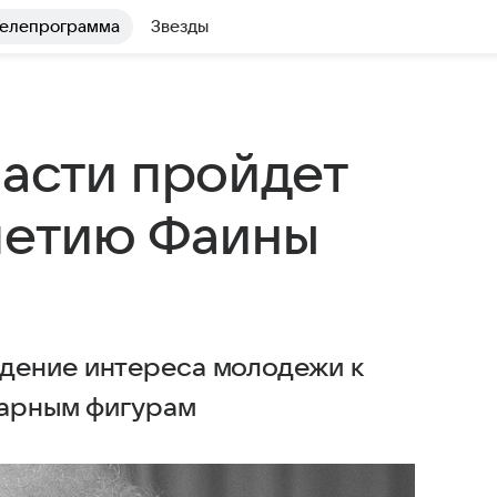
елепрограмма
Звезды
ласти пройдет
-летию Фаины
дение интереса молодежи к
дарным фигурам