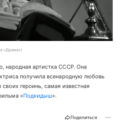
ма «Драма»
о, народная артистка СССР. Она
 Актриса получила всенародную любовь
ы своих героинь, самая известная
фильма «
Подкидыш
».
Поделиться