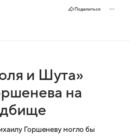
Поделиться
оля и Шута»
оршенева на
адбище
Михаилу Горшеневу могло бы