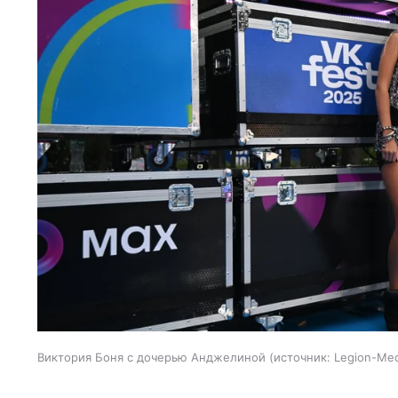
Виктория Боня с дочерью Анджелиной
источник:
Legion-Med