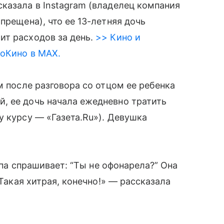
казала в Instagram (владелец компания
прещена), что ее 13-летняя дочь
т расходов за день.
>> Кино и
roКино в MAX.
м после разговора со отцом ее ребенка
, ее дочь начала ежедневно тратить
у курсу — «Газета.Ru»). Девушка
папа спрашивает: “Ты не офонарела?” Она
 Такая хитрая, конечно!» — рассказала