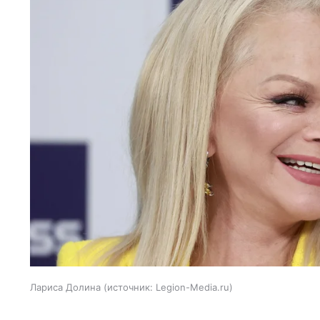
Лариса Долина
источник:
Legion-Media.ru