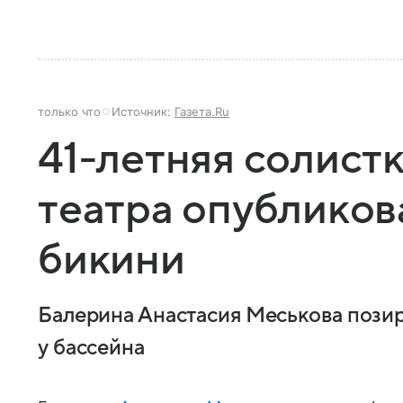
только что
Источник:
Газета.Ru
41-летняя солист
театра опубликов
бикини
Балерина Анастасия Меськова позир
у бассейна