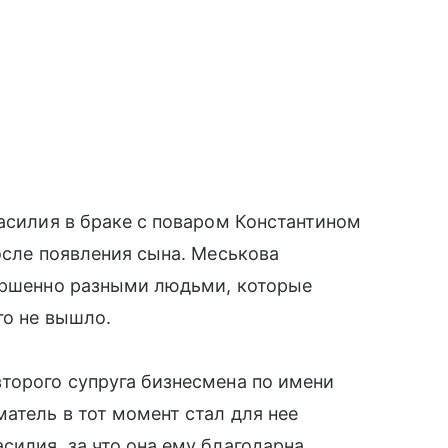
Василия в браке с поваром Константином
осле появления сына. Меськова
вершенно разными людьми, которые
го не вышло.
торого супруга бизнесмена по имени
атель в тот момент стал для нее
илия, за что она ему благодарна.