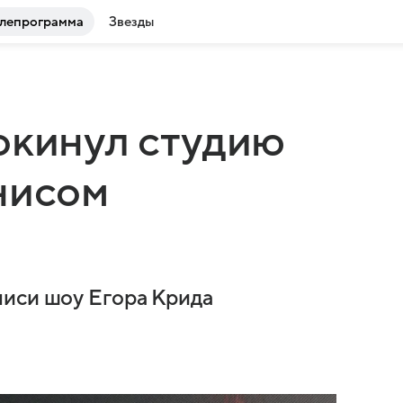
лепрограмма
Звезды
окинул студию
нисом
писи шоу Егора Крида