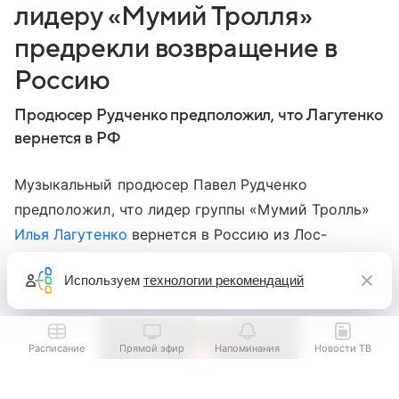
лидеру «Мумий Тролля»
предрекли возвращение в
Россию
Продюсер Рудченко предположил, что Лагутенко
вернется в РФ
Музыкальный продюсер Павел Рудченко
предположил, что лидер группы «Мумий Тролль»
Илья Лагутенко
вернется в Россию из Лос-
Анджелеса из-за нехватки денег. Его комментарий
Используем
технологии рекомендаций
передает «Абзац».
Расписание
Прямой эфир
Напоминания
Новости ТВ
Выберите комментарий
Выберите комментарий
Выберите комментарий