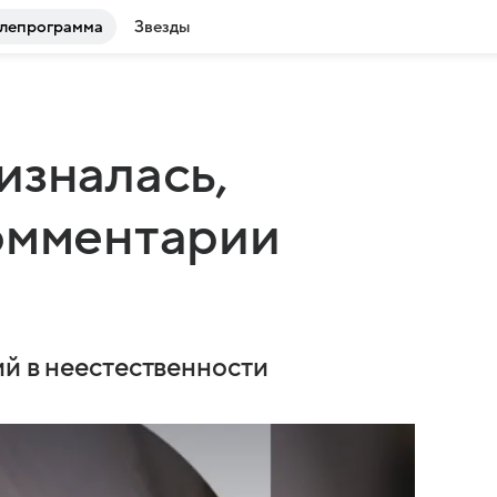
лепрограмма
Звезды
изналась,
омментарии
ий в неестественности