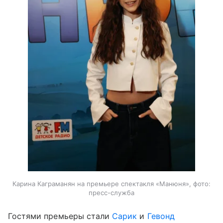
Карина Каграманян на премьере спектакля «Манюня», фото:
пресс-служба
Гостями премьеры стали
Сарик
и
Гевонд