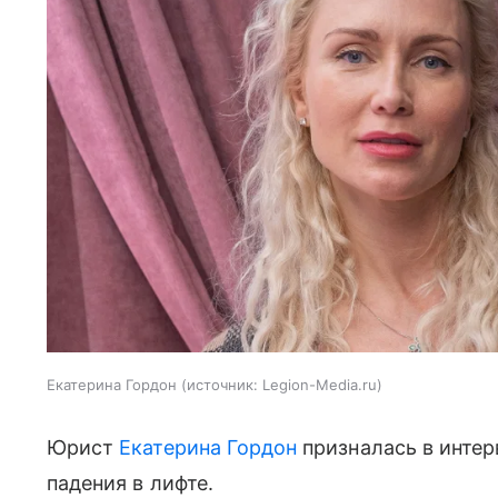
Екатерина Гордон
источник:
Legion-Media.ru
Юрист
Екатерина Гордон
призналась в интер
падения в лифте.