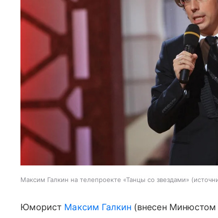
Максим Галкин на телепроекте «Танцы со звездами»
источни
Юморист
Максим Галкин
(внесен Минюстом 