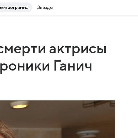
лепрограмма
Звезды
смерти актрисы
роники Ганич