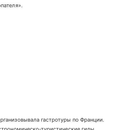
опателя».
организовывала гастротуры по Франции.
астрономическо-туристические гиды