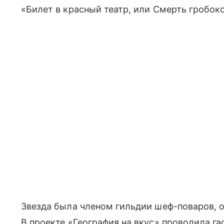
«Билет в красный театр, или Смерть гробок
Звезда была членом гильдии шеф-поваров, 
В проекте «География на вкус» проводила г