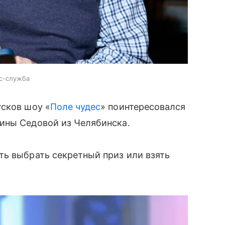
сс-служба
усков шоу «
Поле чудес
» поинтересовался
ины Седовой из Челябинска.
ть выбрать секретный приз или взять