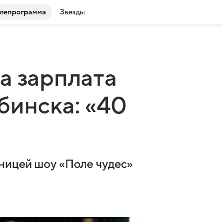
лепрограмма
Звезды
а зарплата
бинска: «40
ницей шоу «Поле чудес»