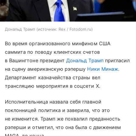
Дональд Трамп
источник:
Rex / Fotodom.ru
Во время организованного минфином США
саммита по поводу клиентских счетов
в Вашингтоне президент
Дональд Трамп
пригласил
на сцену американскую рэпершу
Ники Минаж
.
Департамент казначейства страны вел
трансляцию мероприятия в соцсети X.
Исполнительница назвала себя главной
поклонницей политика и заверила, что это
не изменится. Трамп же похвалил преданность
рэперши и отметил, что она была с движением
MAGA, до конца.