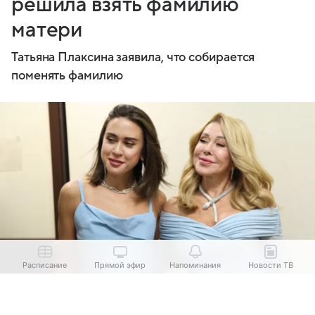
решила взять фамилию
матери
Татьяна Плаксина заявила, что собирается
поменять фамилию
Расписание
Прямой эфир
Напоминания
Новости ТВ
Выберите комментарий
Выберите комментарий
Выберите комментарий
Татьяна Плаксина и Любовь Успенская
источник:
Legion-
Media.ru