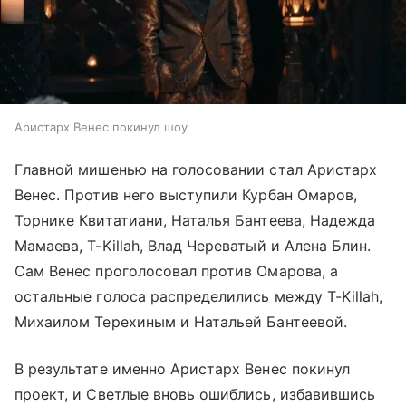
Аристарх Венес покинул шоу
Главной мишенью на голосовании стал Аристарх
Венес. Против него выступили Курбан Омаров,
Торнике Квитатиани, Наталья Бантеева, Надежда
Мамаева, T-Killah, Влад Череватый и Алена Блин.
Сам Венес проголосовал против Омарова, а
остальные голоса распределились между T-Killah,
Михаилом Терехиным и Натальей Бантеевой.
В результате именно Аристарх Венес покинул
проект, и Светлые вновь ошиблись, избавившись