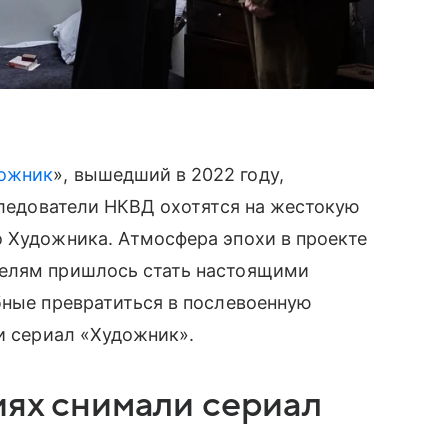
ожник
», вышедший в 2022 году,
 следователи НКВД охотятся на жестокую
о Художника. Атмосфера эпохи в проекте
телям пришлось стать настоящими
бные превратиться в послевоенную
ли сериал «Художник».
иях снимали сериал