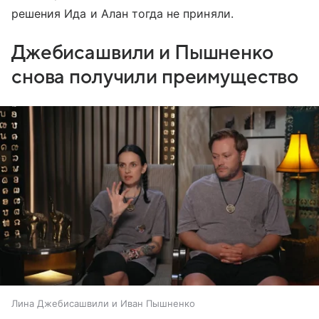
решения Ида и Алан тогда не приняли.
Джебисашвили и Пышненко
снова получили преимущество
Лина Джебисашвили и Иван Пышненко