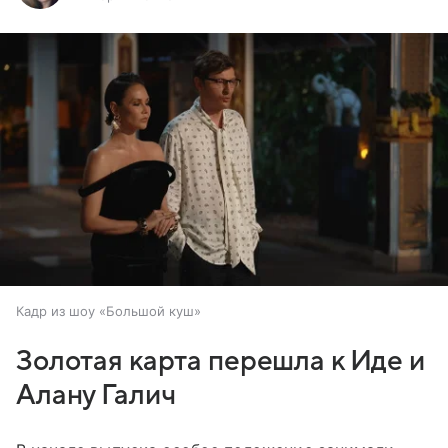
Кадр из шоу «Большой куш»
Золотая карта перешла к Иде и
Алану Галич