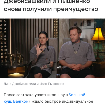
Джебисашвили и Пышненко
снова получили преимущество
Лина Джебисашвили и Иван Пышненко
После завтрака участников шоу «
Большой
куш. Бангкок
» ждало быстрое индивидуальное