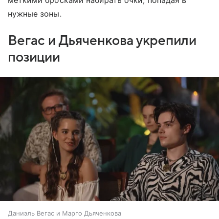
меткими бросками набирать очки, попадая в
нужные зоны.
Вегас и Дьяченкова укрепили
позиции
Даниэль Вегас и Марго Дьяченкова