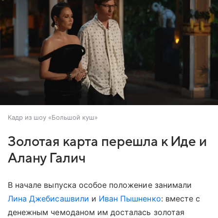
Кадр из шоу «Большой куш»
Золотая карта перешла к Иде и
Алану Галич
В начале выпуска особое положение занимали
Лина Джебисашвили
и
Иван Пышненко
: вместе с
денежным чемоданом им досталась золотая