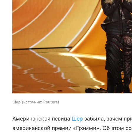
Шер
источник:
Reuters
Американская певица
Шер
забыла, зачем пр
американской премии «Грэмми». Об этом соо