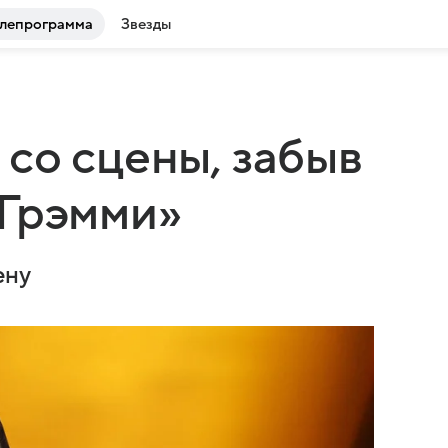
лепрограмма
Звезды
со сцены, забыв
«Грэмми»
ену