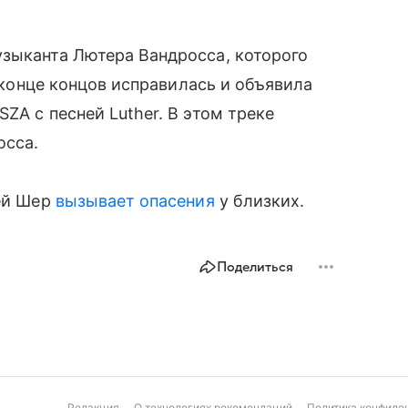
узыканта Лютера Вандросса, которого
в конце концов исправилась и объявила
ZA с песней Luther. В этом треке
осса.
ней Шер
вызывает опасения
у близких.
Поделиться
Редакция
О технологиях рекомендаций
Политика конфиде