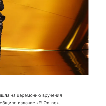
ишла на церемонию вручения
бщило издание «E! Online».