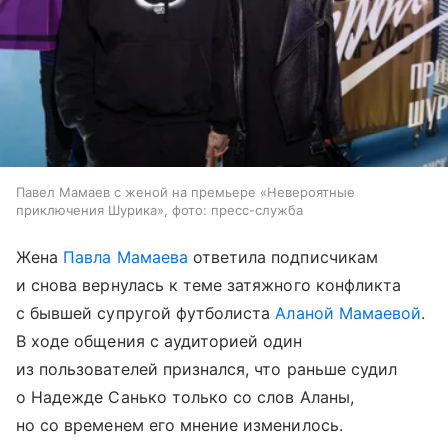
Павел Мамаев с женой на премьере «Невероятные
приключения Шурика», фото: пресс-служба
Жена
Павла Мамаева
ответила подписчикам
и снова вернулась к теме затяжного конфликта
с бывшей супругой футболиста
Аланой Мамаевой
.
В ходе общения с аудиторией один
из пользователей признался, что раньше судил
о Надежде Санько только со слов Аланы,
но со временем его мнение изменилось.