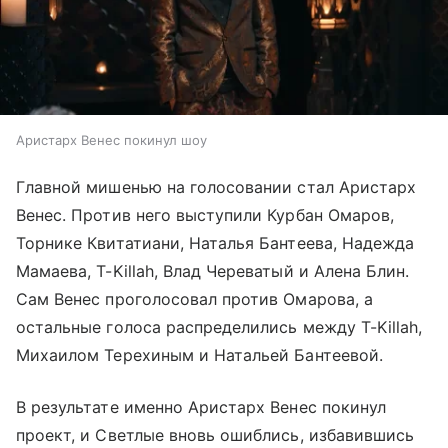
Аристарх Венес покинул шоу
Главной мишенью на голосовании стал Аристарх
Венес. Против него выступили Курбан Омаров,
Торнике Квитатиани, Наталья Бантеева, Надежда
Мамаева, T-Killah, Влад Череватый и Алена Блин.
Сам Венес проголосовал против Омарова, а
остальные голоса распределились между T-Killah,
Михаилом Терехиным и Натальей Бантеевой.
В результате именно Аристарх Венес покинул
проект, и Светлые вновь ошиблись, избавившись