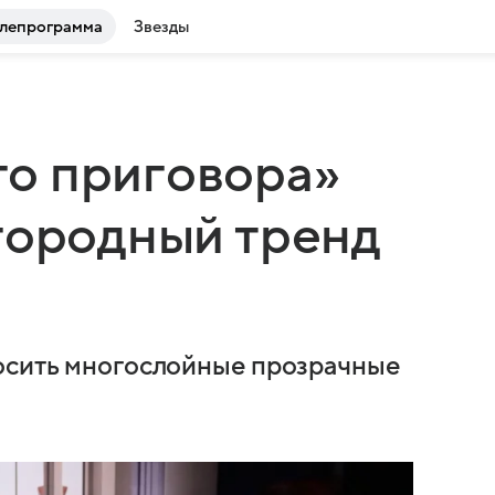
лепрограмма
Звезды
о приговора»
городный тренд
носить многослойные прозрачные