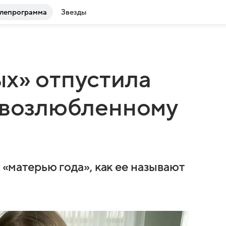
лепрограмма
Звезды
х» отпустила
 возлюбленному
я «матерью года», как ее называют