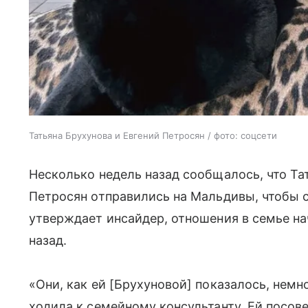
Татьяна Брухунова и Евгений Петросян / фото: соцсети
Несколько недель назад сообщалось, что Та
Петросян отправились на Мальдивы, чтобы с
утверждает инсайдер, отношения в семье на
назад.
«Они, как ей [Брухуновой] показалось, немн
ходила к семейному консультанту. Ей посо