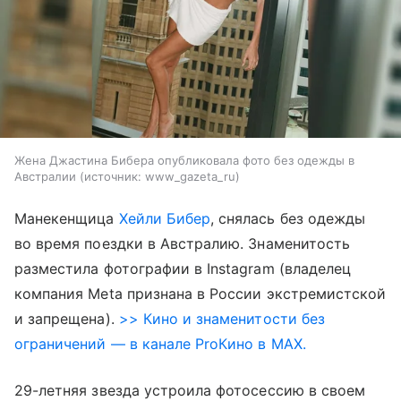
Жена Джастина Бибера опубликовала фото без одежды в
Австралии
источник:
www_gazeta_ru
Манекенщица
Хейли Бибер
, снялась без одежды
во время поездки в Австралию. Знаменитость
разместила фотографии в Instagram (владелец
компания Meta признана в России экстремистской
и запрещена).
>> Кино и знаменитости без
ограничений — в канале ProКино в MAX.
29-летняя звезда устроила фотосессию в своем