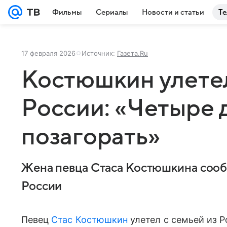
Фильмы
Сериалы
Новости и статьи
Те
17 февраля 2026
Источник:
Газета.Ru
Костюшкин улетел
России: «Четыре 
позагорать»
Жена певца Стаса Костюшкина сообщ
России
Певец
Стас Костюшкин
улетел с семьей из Р