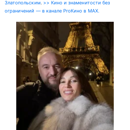
Златопольским
.
>> Кино и знаменитости без
ограничений — в канале ProКино в MAX.