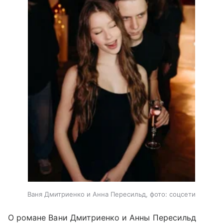
Ваня Дмитриенко и Анна Пересильд, фото: соцсети
О романе Вани Дмитриенко и Анны Пересильд