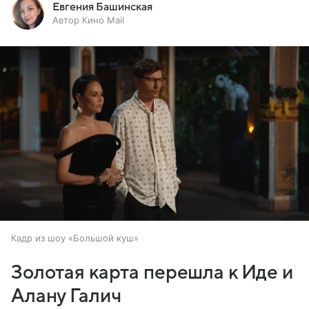
Евгения Башинская
Автор Кино Mail
Кадр из шоу «Большой куш»
Золотая карта перешла к Иде и
Алану Галич