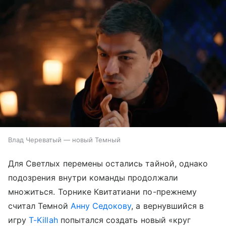
Влад Череватый — новый Темный
Для Светлых перемены остались тайной, однако
подозрения внутри команды продолжали
множиться. Торнике Квитатиани по-прежнему
считал Темной
Анну Седокову
, а вернувшийся в
игру
T-Killah
попытался создать новый «круг