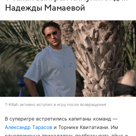
Надежды Мамаевой
T-Killah активно вступил в игру после возвращения
В суперигре встретились капитаны команд —
Александр Тарасов
и Торнике Квитатиани. Им
одновременно приходилось подбрасывать яйцо и