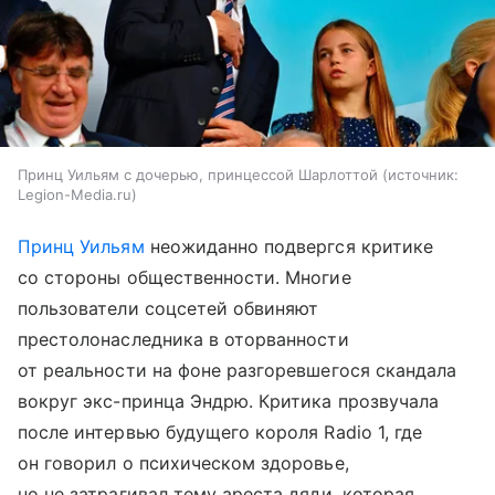
Принц Уильям с дочерью, принцессой Шарлоттой
источник:
Legion-Media.ru
Принц Уильям
неожиданно подвергся критике
со стороны общественности. Многие
пользователи соцсетей обвиняют
престолонаследника в оторванности
от реальности на фоне разгоревшегося скандала
вокруг экс-принца Эндрю. Критика прозвучала
после интервью будущего короля Radio 1, где
он говорил о психическом здоровье,
но не затрагивал тему ареста дяди, которая,