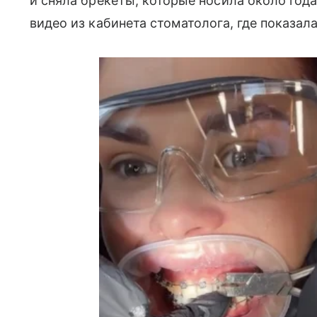
и сняла брекеты, которые носила около года
видео из кабинета стоматолога, где показал