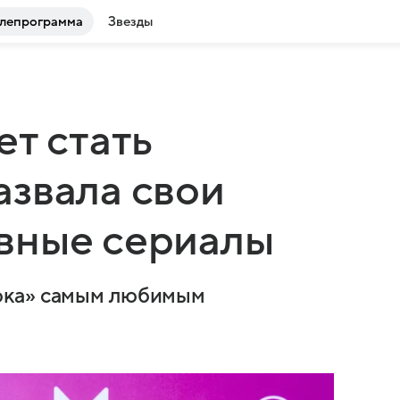
лепрограмма
Звезды
ет стать
звала свои
вные сериалы
ока» самым любимым