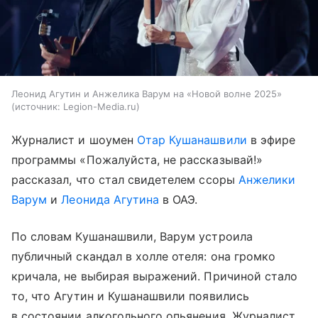
Леонид Агутин и Анжелика Варум на «Новой волне 2025»
источник:
Legion-Media.ru
Журналист и шоумен
Отар Кушанашвили
в эфире
программы «Пожалуйста, не рассказывай!»
рассказал, что стал свидетелем ссоры
Анжелики
Варум
и
Леонида Агутина
в ОАЭ.
По словам Кушанашвили, Варум устроила
публичный скандал в холле отеля: она громко
кричала, не выбирая выражений. Причиной стало
то, что Агутин и Кушанашвили появились
в состоянии алкогольного опьянения. Журналист