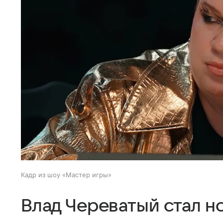
Кадр из шоу «Мастер игры»
Влад Череватый стал 