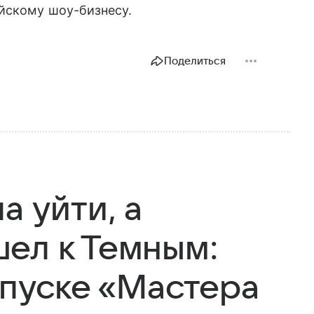
йскому шоу-бизнесу.
Поделиться
а уйти, а
ел к Темным:
ыпуске «Мастера