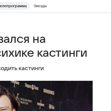
елепрограмма
Звезды
ался на
ихике кастинги
ходить кастинги