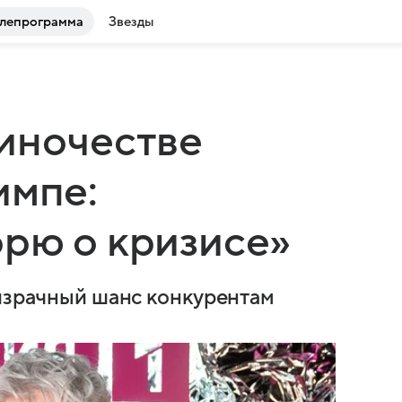
лепрограмма
Звезды
иночестве
импе:
рю о кризисе»
ризрачный шанс конкурентам