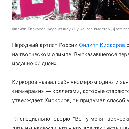
Филипп Киркоров. Кадр из шоу «Ну-ка, все вместе!», фото те
Народный артист России
Филипп Киркоров
р
на творческом олимпе. Высказавшегося пер
издание «7 дней».
Киркоров назвал себя «номером один» и зая
«номерами» — коллегами, которые стараются,
утверждает Киркоров, он придумал способ у
«Я специально говорю: “Вот у меня творческ
дать им надежду, что у них все-таки есть ш