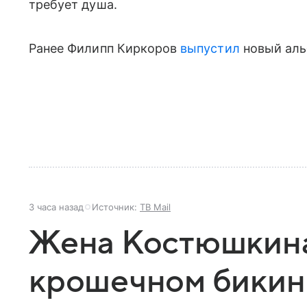
требует душа.
Ранее Филипп Киркоров
выпустил
новый ал
3 часа назад
Источник:
ТВ Mail
Жена Костюшкина
крошечном бикин