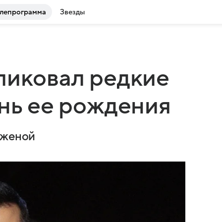
лепрограмма
Звезды
ликовал редкие
ень ее рождения
 женой