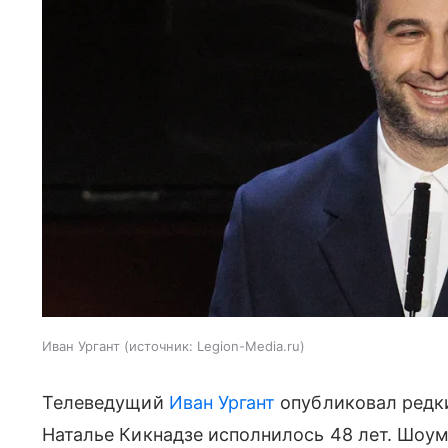
Иван Ургант
источник:
Legion-Media.ru
Телеведущий
Иван Ургант
опубликовал редки
Наталье Кикнадзе исполнилось 48 лет. Шоуме