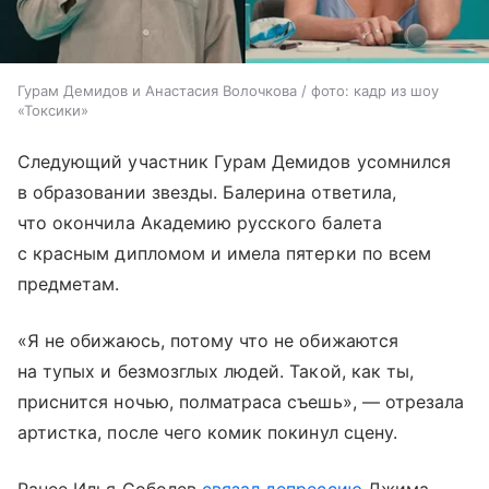
Гурам Демидов и Анастасия Волочкова / фото: кадр из шоу
«Токсики»
Следующий участник Гурам Демидов усомнился
в образовании звезды. Балерина ответила,
что окончила Академию русского балета
с красным дипломом и имела пятерки по всем
предметам.
«Я не обижаюсь, потому что не обижаются
на тупых и безмозглых людей. Такой, как ты,
приснится ночью, полматраса съешь», — отрезала
артистка, после чего комик покинул сцену.
Ранее Илья Соболев
связал депрессию
Джима