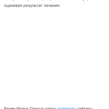
оценивая результат лечения.
Ранее Ирина Пинчук резко
ответила
хейтеру,