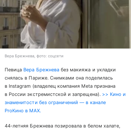
Вера Брежнева, фото: соцсети
Певица
Вера Брежнева
без макияжа и укладки
снялась в Париже. Снимками она поделилась
в Instagram (владелец компания Meta признана
в России экстремистской и запрещена).
>> Кино и
знаменитости без ограничений — в канале
ProКино в MAX.
44-летняя Брежнева позировала в белом халате,