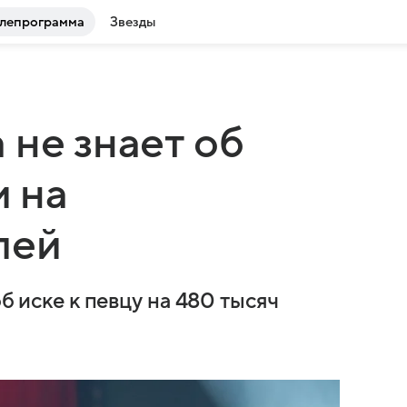
лепрограмма
Звезды
 не знает об
и на
лей
об иске к певцу на 480 тысяч