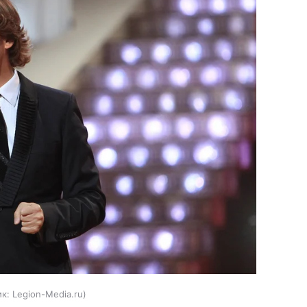
к:
Legion-Media.ru