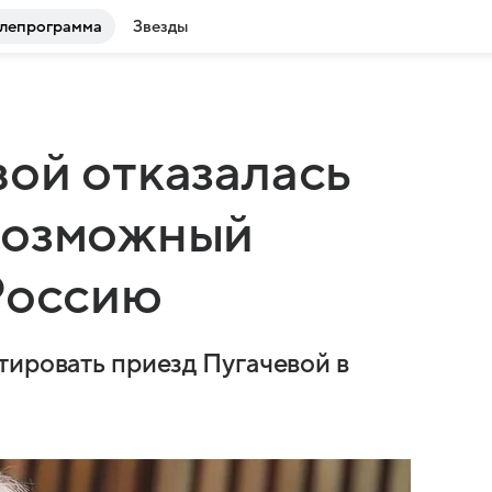
лепрограмма
Звезды
ой отказалась
возможный
Россию
тировать приезд Пугачевой в