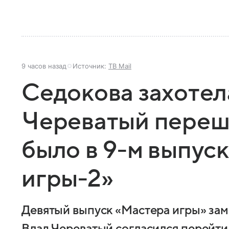
9 часов назад
Источник:
ТВ Mail
Седокова захотела
Череватый переше
было в 9-м выпус
игры-2»
Девятый выпуск «Мастера игры» зам
Влад Череватый согласился перейти 