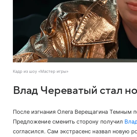
Кадр из шоу «Мастер игры»
Влад Череватый стал н
После изгнания Олега Верещагина Темным п
Предложение сменить сторону получил
Вла
согласился. Сам экстрасенс назвал новую р