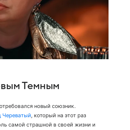
овым Темным
отребовался новый союзник.
д Череватый
, который на этот раз
оль самой страшной в своей жизни и