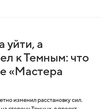
 уйти, а
л к Темным: что
ке «Мастера
етно изменил расстановку сил.
на сторону Темных, в проект