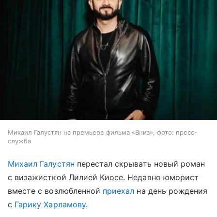
Михаил Галустян на премьере фильма «Вниз», фото: пресс-
служба
Михаил Галустян
перестал скрывать новый роман
с визажисткой Лилией Киосе. Недавно юморист
вместе с возлюбленной
приехал
на день рождения
с
Гарику Харламову
.