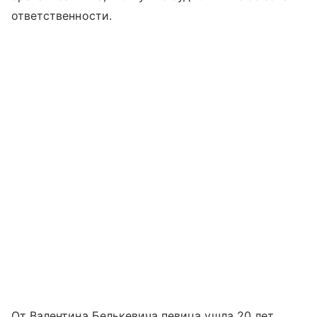
ответственности.
От Валентина Белькевича певица ушла 20 лет