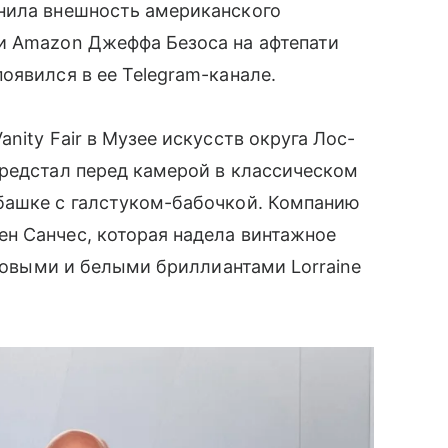
нила внешность американского
и Amazon Джеффа Безоса на афтепати
оявился в ее Telegram-канале.
nity Fair в Музее искусств округа Лос-
предстал перед камерой в классическом
башке с галстуком-бабочкой. Компанию
н Санчес, которая надела винтажное
озовыми и белыми бриллиантами Lorraine