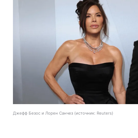
Джефф Безос и Лорен Санчез
источник:
Reuters