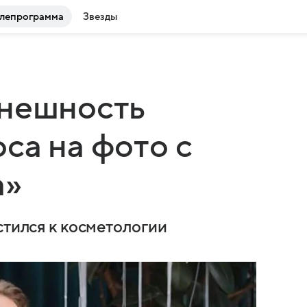
лепрограмма
Звезды
внешность
са на фото с
а»
стился к косметологии