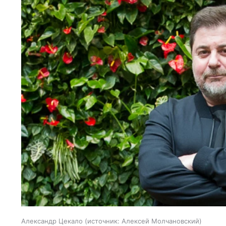
Александр Цекало
источник:
Алексей Молчановский