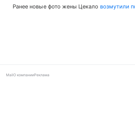
Ранее новые фото жены Цекало
возмутили п
Mail
О компании
Реклама