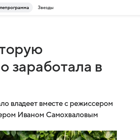
лепрограмма
Звезды
оторую
о заработала в
ло владеет вместе с режиссером
ером Иваном Самохваловым