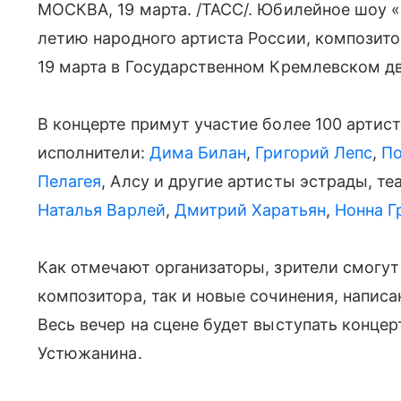
МОСКВА, 19 марта. /ТАСС/. Юбилейное шоу «
летию народного артиста России, композит
19 марта в Государственном Кремлевском д
В концерте примут участие более 100 артис
исполнители:
Дима Билан
,
Григорий Лепс
,
По
Пелагея
, Алсу и другие артисты эстрады, те
Наталья Варлей
,
Дмитрий Харатьян
,
Нонна Г
Как отмечают организаторы, зрители смогу
композитора, так и новые сочинения, напис
Весь вечер на сцене будет выступать конце
Устюжанина.