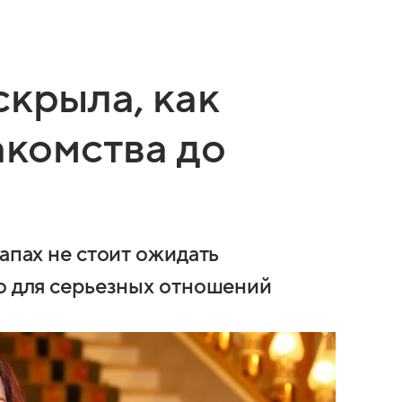
скрыла, как
акомства до
тапах не стоит ожидать
го для серьезных отношений