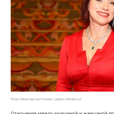
Роза Сябитова
источник:
Legion-Media.ru
Отношения между мужчиной и женщиной прох