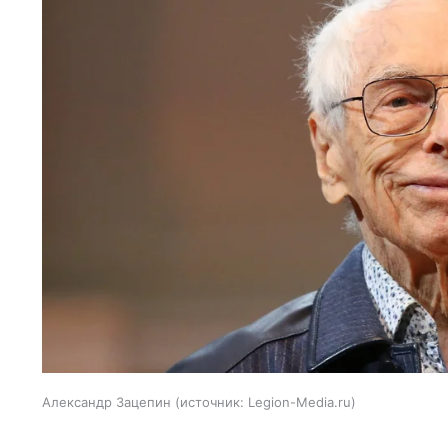
Александр Зацепин
источник:
Legion-Media.ru