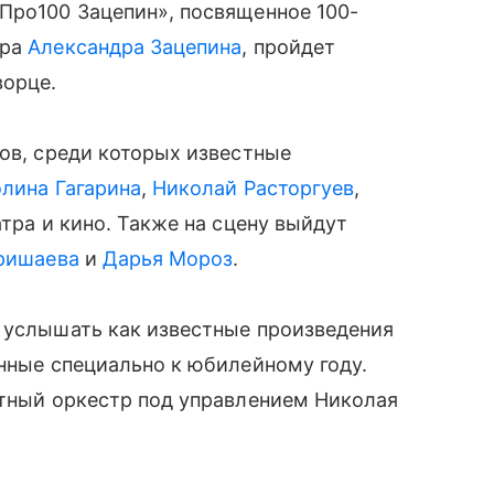
Про100 Зацепин», посвященное 100-
ора
Александра Зацепина
, пройдет
ворце.
тов, среди которых известные
лина Гагарина
,
Николай Расторгуев
,
атра и кино. Также на сцену выйдут
ришаева
и
Дарья Мороз
.
т услышать как известные произведения
анные специально к юбилейному году.
ртный оркестр под управлением Николая