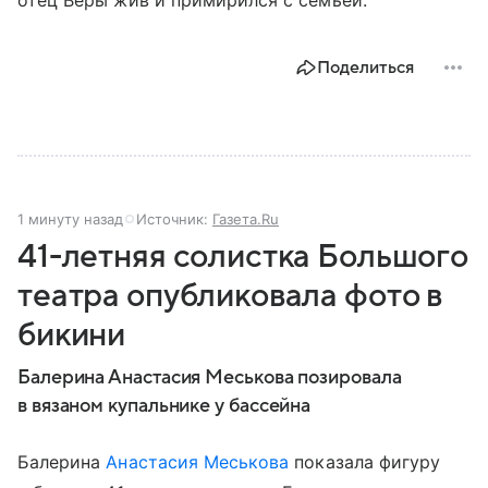
отец Веры жив и примирился с семьей.
Поделиться
1 минуту назад
Источник:
Газета.Ru
41-летняя солистка Большого
театра опубликовала фото в
бикини
Балерина Анастасия Меськова позировала
в вязаном купальнике у бассейна
Балерина
Анастасия Меськова
показала фигуру