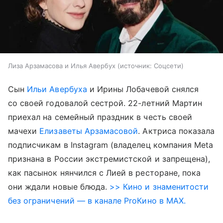
Лиза Арзамасова и Илья Авербух
источник:
Соцсети
Сын
Ильи Авербуха
и Ирины Лобачевой снялся
со своей годовалой сестрой. 22-летний Мартин
приехал на семейный праздник в честь своей
мачехи
Елизаветы Арзамасовой
. Актриса показала
подписчикам в Instagram (владелец компания Meta
признана в России экстремистской и запрещена),
как пасынок нянчился с Лией в ресторане, пока
они ждали новые блюда.
>> Кино и знаменитости
без ограничений — в канале ProКино в MAX.